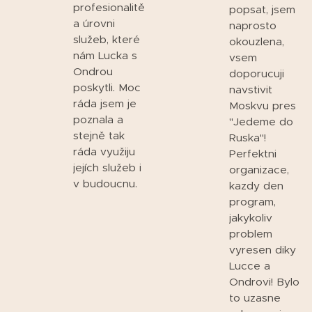
profesionalitě
popsat, jsem
a úrovni
naprosto
služeb, které
okouzlena,
nám Lucka s
vsem
Ondrou
doporucuji
poskytli. Moc
navstivit
ráda jsem je
Moskvu pres
poznala a
"Jedeme do
stejně tak
Ruska"!
ráda využiju
Perfektni
jejích služeb i
organizace,
v budoucnu.
kazdy den
program,
jakykoliv
problem
vyresen diky
Lucce a
Ondrovi! Bylo
to uzasne