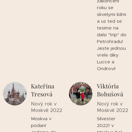
zakonceni
roku se
skvelymi lidmi
a uz ted se
tesime na
dalsi "trip" do
Petrohradu!
Jeste jednou
vrele diky
Lucce a
Ondrovi!
Kateřina
Viktória
Tresová
Bohušová
Nový rok v
Nový rok v
Moskvě 2022
Moskvě 2022
Moskva v
Silvester
podaní
20221 v