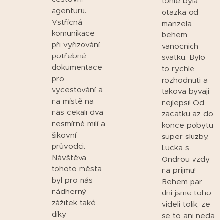
tohle byla
agenturu.
otazka od
Vstřícná
manzela
komunikace
behem
při vyřizování
vanocnich
potřebné
svatku. Bylo
dokumentace
to rychle
pro
rozhodnuti a
vycestování a
takova byvaji
na místě na
nejlepsi! Od
nás čekali dva
zacatku az do
nesmírně milí a
konce pobytu
šikovní
super sluzby,
průvodci.
Lucka s
Návštěva
Ondrou vzdy
tohoto města
na prijmu!
byl pro nás
Behem par
nádherný
dni jsme toho
zážitek také
videli tolik, ze
díky
se to ani neda