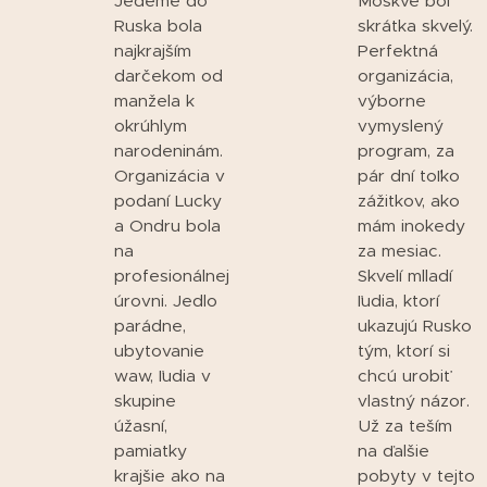
Jedeme do
Moskve bol
Ruska bola
skrátka skvelý.
najkrajším
Perfektná
darčekom od
organizácia,
manžela k
výborne
okrúhlym
vymyslený
narodeninám.
program, za
Organizácia v
pár dní toľko
podaní Lucky
zážitkov, ako
a Ondru bola
mám inokedy
na
za mesiac.
profesionálnej
Skvelí mlladí
úrovni. Jedlo
ľudia, ktorí
parádne,
ukazujú Rusko
ubytovanie
tým, ktorí si
waw, ľudia v
chcú urobiť
skupine
vlastný názor.
úžasní,
Už za teším
pamiatky
na ďalšie
krajšie ako na
pobyty v tejto