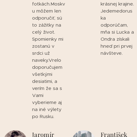
fotkách.Moskv
krásnej krajine.
u môžem len
Jedemedorus
odporučiť, sú
ka
to zážitky na
odporúčam,
celý život.
mňa si Lucka a
Spomienky mi
Ondra získali
zostanú v
hneď pri prvej
srdci už
návšteve.
naveky.Vrelo
doporučujem
všetkými
desiatimi, a
verím že sa s
Vami
vyberieme aj
na iné výlety
po Rusku.
Jaromír
František