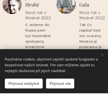
Hrubý
Gala
Nový rok v
Nový rok v
Moskvě 2022
Moskvě 2022
S Jedeme do
Tak čo
Ruska jsem
napísať keď
byl maximálně
ste ocareny
spokojený.
Moskva je
Konkrétně
prekrásna je
Moskva-
to zážitok na
Silvestrovské
celý život
Používáme cookies, abychom zajistili správné fungování a
oslavy byly
môžem len
bezpečnost našich stránek. Tím vám můžeme zajistit tu
super, každý
poďakovať
nejlepší zkušenost při jejich návštěvě.
den program,
súper ľuďom
v případě
čo som tam
Přijmout nezbytné
Přijmout vše
potřeby vždy
stretol
Lucka a Ondra
poďakovať
na
Lucke Ondrovi
telefonu.Progr
za skvelé
am se
zážitky a za