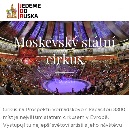
Moskevský státní
cirkus
11.01.2018
Cirkus na Prospektu Vernadskovo s kapacitou 3300
míst je největším státním cirkusem v Evropě.
Vystupují tu nejlepší světoví artisti a jeho návštěvu