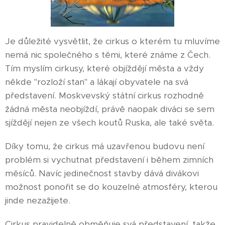
Je důležité vysvětlit, že cirkus o kterém tu mluvíme
nemá nic společného s těmi, které známe z Čech.
Tím myslím cirkusy, které objíždějí města a vždy
někde "rozloží stan" a lákají obyvatele na svá
představení. Moskvevský státní cirkus rozhodně
žádná města neobjíždí, právě naopak diváci se sem
sjíždějí nejen ze všech koutů Ruska, ale také světa.
Díky tomu, že cirkus má uzavřenou budovu není
problém si vychutnat představení i během zimních
měsíců. Navíc jedinečnost stavby dává divákovi
možnost ponořit se do kouzelné atmosféry, kterou
jinde nezažijete.
Cirkus pravidelně obměňuje svá představení, takže