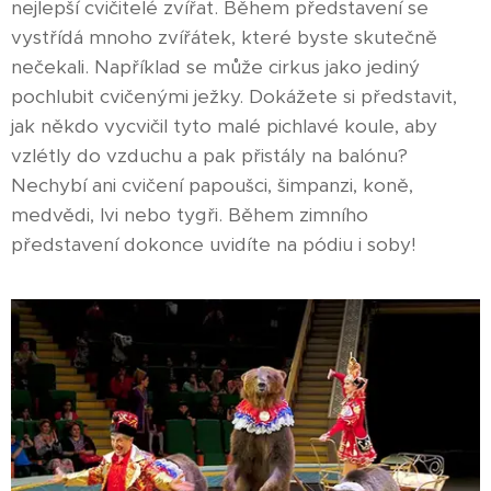
nejlepší cvičitelé zvířat. Během představení se
vystřídá mnoho zvířátek, které byste skutečně
nečekali. Například se může cirkus jako jediný
pochlubit cvičenými ježky. Dokážete si představit,
jak někdo vycvičil tyto malé pichlavé koule, aby
vzlétly do vzduchu a pak přistály na balónu?
Nechybí ani cvičení papoušci, šimpanzi, koně,
medvědi, lvi nebo tygři. Během zimního
představení dokonce uvidíte na pódiu i soby!