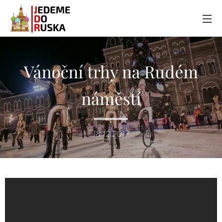
Vánoční trhy na Rudém
náměstí
18.12.2017