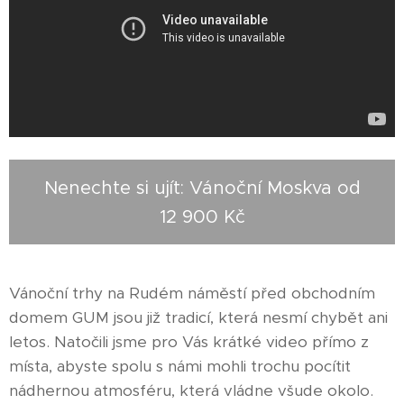
Nenechte si ujít: Vánoční Moskva od
12 900 Kč
Vánoční trhy na Rudém náměstí před obchodním
domem GUM jsou již tradicí, která nesmí chybět ani
letos. Natočili jsme pro Vás krátké video přímo z
místa, abyste spolu s námi mohli trochu pocítit
nádhernou atmosféru, která vládne všude okolo.