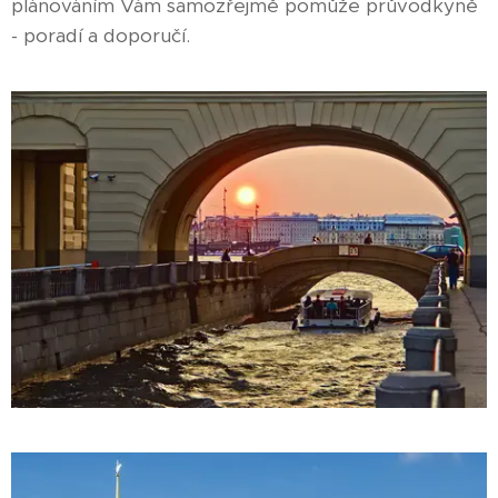
plánováním Vám samozřejmě pomůže průvodkyně
- poradí a doporučí.