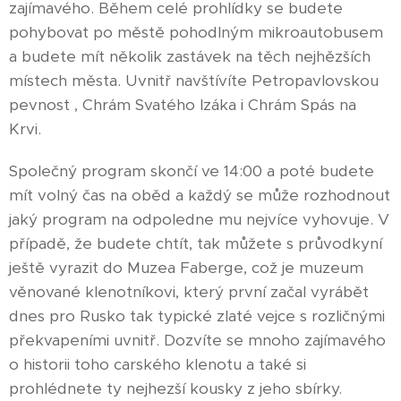
zajímavého. Během celé prohlídky se budete
pohybovat po městě pohodlným mikroautobusem
a budete mít několik zastávek na těch nejhězších
místech města. Uvnitř navštívíte Petropavlovskou
pevnost , Chrám Svatého Izáka i Chrám Spás na
Krvi.
Společný program skončí ve 14:00 a poté budete
mít volný čas na oběd a každý se může rozhodnout
jaký program na odpoledne mu nejvíce vyhovuje. V
případě, že budete chtít, tak můžete s průvodkyní
ještě vyrazit do Muzea Faberge, což je muzeum
věnované klenotníkovi, který první začal vyrábět
dnes pro Rusko tak typické zlaté vejce s rozličnými
překvapeními uvnitř. Dozvíte se mnoho zajímavého
o historii toho carského klenotu a také si
prohlédnete ty nejhezší kousky z jeho sbírky.