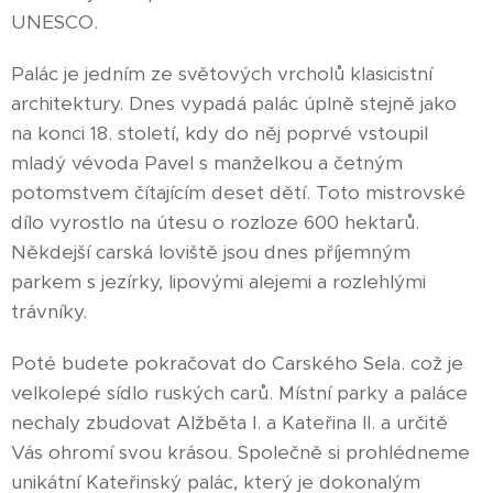
UNESCO.
Palác je jedním ze světových vrcholů klasicistní
architektury. Dnes vypadá palác úplně stejně jako
na konci 18. století, kdy do něj poprvé vstoupil
mladý vévoda Pavel s manželkou a četným
potomstvem čítajícím deset dětí. Toto mistrovské
dílo vyrostlo na útesu o rozloze 600 hektarů.
Někdejší carská loviště jsou dnes příjemným
parkem s jezírky, lipovými alejemi a rozlehlými
trávníky.
Poté budete pokračovat do Carského Sela. což je
velkolepé sídlo ruských carů. Místní parky a paláce
nechaly zbudovat Alžběta I. a Kateřina II. a určitě
Vás ohromí svou krásou. Společně si prohlédneme
unikátní Kateřinský palác, který je dokonalým