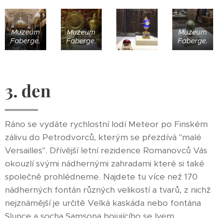
Muzeum
Muzeum
Muzeum
Faberge.
Faberge.
Faberge.
3. den
Ráno se vydáte rychlostní lodí Meteor po Finském
zálivu do Petrodvorců, kterým se přezdívá "malé
Versailles". Dřívější letní rezidence Romanovců Vás
okouzlí svými nádhernými zahradami které si také
společně prohlédneme. Najdete tu více než 170
nádherných fontán různých velikostí a tvarů, z nichž
nejznámější je určitě Velká kaskáda nebo fontána
Slunce a socha Samsona bojujícího se lvem.