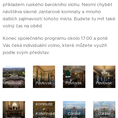
příkladem ruského barokního slohu. Nesmí chybět
návštěva slavné Jantarové komnaty a mnoho
dalších zajímavostí tohoto místa. Budete tu mít také
volný čas na oběd.
Konec společného programu okolo 17:00 a poté
Vás čeká individuální volno, které můžete využít
podle svým představ.
Pavlovsk.
Pavlovsk.
Pavlovsk.
Pavlovsk.
Jantarová
komnata
v
Kateřinském
Carské
Carské