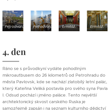
Petrodvorce.
Petrodvorce.
Ermitáž.
Ermitáž.
4. den
Ráno se s průvodkyní vydáte pohodlným
mikroautbusem do 26 kilometrů od Petrohradu do
města Pavlovsk, kde se nachází zlatobílý letní palác,
který Kateřina Veliká postavila pro svého syna Pavla
I. Odsud pochází i jméno paláce. Tento největší
architektonický skvost carského Ruska je
samozřejmě zapsán i na seznam kulturního dědictví