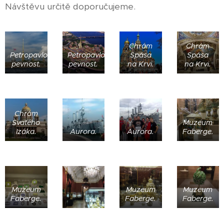
Návštěvu určitě doporučujeme.
Chrám
Chrám
Petropavlovská
Petropavlovská
Spása
Spása
pevnost.
pevnost.
na Krvi.
na Krvi.
Chrám
Svatého
Muzeum
Izáka.
Aurora.
Aurora.
Faberge.
Muzeum
Muzeum
Muzeum
Faberge.
Faberge.
Faberge.