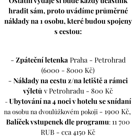
Ostatní výdaje si bude každý účastník
hradit sám, proto uvádíme průměrné
náklady na 1 osobu, které budou spojeny
s cestou:
-
Zpáteční letenka
Praha - Petrohrad
(6000 - 8000 Kč)
-
Náklady na cestu z/na letiště a rámci
výletů
v Petrohradu - 800 Kč
Ubytování na 4 noci v hotelu se snídaní
-
- 1900 Kč,
na osobu na dvoulůžkovém pokoji
Balíček vstupenek dle programu
11 700
:
RUB - cca 4150 Kč