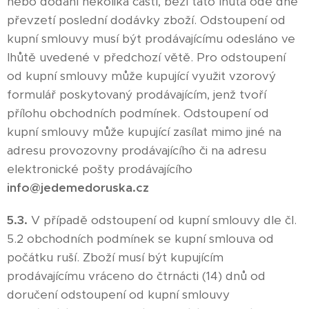
nebo dodání několika částí, běží tato lhůta ode dne
převzetí poslední dodávky zboží. Odstoupení od
kupní smlouvy musí být prodávajícímu odesláno ve
lhůtě uvedené v předchozí větě. Pro odstoupení
od kupní smlouvy může kupující využit vzorový
formulář poskytovaný prodávajícím, jenž tvoří
přílohu obchodních podmínek. Odstoupení od
kupní smlouvy může kupující zasílat mimo jiné na
adresu provozovny prodávajícího či na adresu
elektronické pošty prodávajícího
info@jedemedoruska.cz
5.3.
V případě odstoupení od kupní smlouvy dle čl.
5.2 obchodních podmínek se kupní smlouva od
počátku ruší. Zboží musí být kupujícím
prodávajícímu vráceno do čtrnácti (14) dnů od
doručení odstoupení od kupní smlouvy