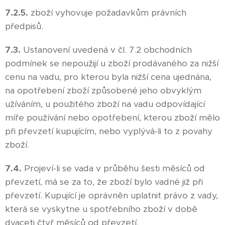
7.2.5.
zboží vyhovuje požadavkům právních
předpisů.
7.3.
Ustanovení uvedená v čl. 7.2 obchodních
podmínek se nepoužijí u zboží prodávaného za nižší
cenu na vadu, pro kterou byla nižší cena ujednána,
na opotřebení zboží způsobené jeho obvyklým
užíváním, u použitého zboží na vadu odpovídající
míře používání nebo opotřebení, kterou zboží mělo
při převzetí kupujícím, nebo vyplývá-li to z povahy
zboží.
7.4.
Projeví-li se vada v průběhu šesti měsíců od
převzetí, má se za to, že zboží bylo vadné již při
převzetí. Kupující je oprávněn uplatnit právo z vady,
která se vyskytne u spotřebního zboží v době
dvaceti čtyř měsíců od převzetí.