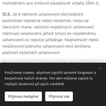
rozhodném pro smluvní závazkové vztahy (Řím I).
12.3.
Je-li některé ustanovení obchodních
podmínek neplatné nebo neúčinné, nebo se
takovým stane, namísto neplatných ustanovení
nastoupí ustanovení, jehož smysl se neplatnému
ustanovení co nejvíce přibližuje. Neplatností nebo
neúčinností jednoho ustanovení není dotčena
platnost ostatních ustanovení.
12.4.
Kupní smlouva včetně obchodních podmínek
je archivována prodávajícím v elektronické podobě
Používáme cookies, abychom zajistili správné fungování a
a není přístupná.
bezpečnost našich stránek. Tím vám můžeme zajistit tu
nejlepší zkušenost při jejich návštěvě.
12.5.
Přílohu obchodních podmínek tvoří vzorový
formulář pro odstoupení od kupní smlouvy.
Přijmout nezbytné
Přijmout vše
12.6.
Kontaktní údaje prodávajícího: adresa