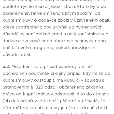
podléhá rychlé zkáze, jakož i zboží, které bylo po
dodání nenávratně smíseno s jiným zbožím, od
kupní smlouvy o dodávce zboží v uzavřeném obalu,
které spotřebitel z obalu vyňal a z hygienických
důvodů jej není možné vrátit a od kupní smlouvy o
dodávce zvukové nebo obrazové nahrávky nebo
počítačového programu, pokud porušil jejich
původní obal.
5.2.
Nejedná-li se o případ uvedený v čl. 5.1
obchodních podmínek či o jiný případ, kdy nelze od
kupní smlouvy odstoupit, má kupující v souladu s
ustanovením § 1829 odst. 1 občanského zákoníku
právo od kupní smlouvy odstoupit, a to do čtrnácti
(14) dnů od převzetí zboží, přičemž v případě, že
předmětem kupní smlouvy je několik druhů zboží