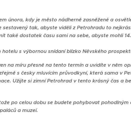
m února, kdy je město nádherně zasněžené a osvětle
sestavený tak, abyste viděli z Petrohradu to nejkrás
ít také dostatek času sami na sebe, abyste mohli 14.
hotelu s výbornou snídaní blízko Něvského prospekt
en na míru přesně na tento termín a uvidíte v něm 
řejmě s česky mluvícím průvodkyní, která sama v Pet
ace. Užijte si zimní Petrohrad v tento krásný čas a be
otože po celou dobu se budete pohybovat pohodlným
 paláců a muzeí.