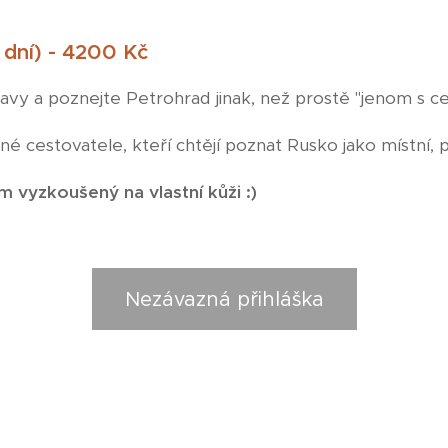
5 dní) - 4200 Kč
avy a poznejte Petrohrad jinak, než prostě "jenom s c
é cestovatele, kteří chtějí poznat Rusko jako místní, p
 vyzkoušený na vlastní kůži :)
Nezávazná přihláška