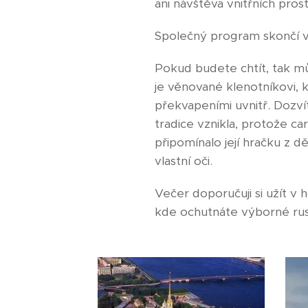
ani návštěva vnitřních pro
Společný program skončí v
Pokud budete chtít, tak m
je věnované klenotníkovi, k
překvapeními uvnitř. Dozvít
tradice vznikla, protože car
připomínalo její hračku z 
vlastní oči.
Večer doporučuji si užít 
kde ochutnáte výborné rus