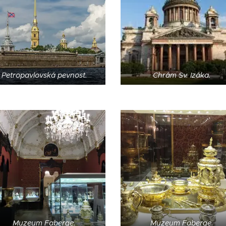
Petropavlovská pevnost.
Chrám Sv. Izáka.
Muzeum Faberge.
Muzeum Faberge.