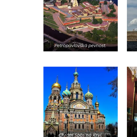
Petropavlovská pevnost.
Chrám Spás na Krvi.