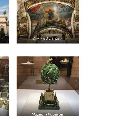
Chrám Sv. Izáka.
Muzeum Faberge.