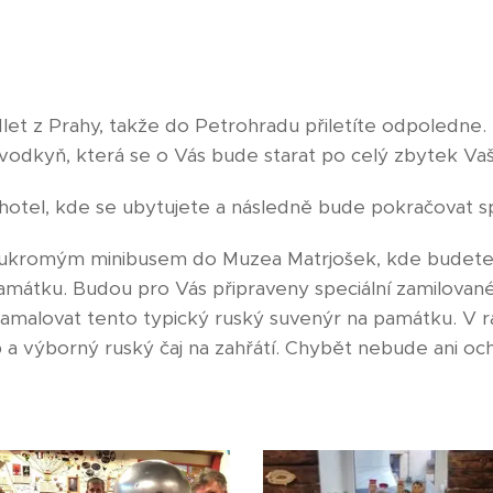
et z Prahy, takže do Petrohradu přiletíte odpoledne.
ůvodkyň, která se o Vás bude starat po celý zbytek V
hotel, kde se ubytujete a následně bude pokračovat 
oukromým minibusem do Muzea Matrjošek, kde budete 
 památku. Budou pro Vás připraveny speciální zamilovan
namalovat tento typický ruský suvenýr na památku. V 
 a výborný ruský čaj na zahřátí. Chybět nebude ani o