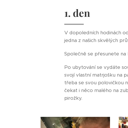
1. den
V dopoledních hodinách odl
jedna z našich skvělých pr
Společně se přesunete na 
Po ubytování se vydáte s
svojí vlastní matrjošku na
třeba se svou polovičkou 
čekat i něco malého na zub
pirožky.