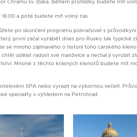
stor Chrámu sv. Izáka. Během prohlídky budete mít vol
 16:00 a poté budete mít volný čas
ůžete po skončení programu pokračovat s průvodkyní
terý první začal vyrábět dnes pro Rusko tak typické zl
e se mnoho zajímavého o historii toho carského klenotu
 chtěl udělat radost své manželce a nechal jí vyrobit zl
dětství. Mnohé z těchto krásných klenotů budete mít m
v hotelovém SPA nebo vyrazit na výbornou večeři. Prů
ké speciality s výhledem na Petrohrad.