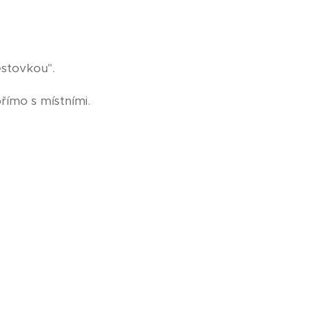
estovkou".
římo s místními.