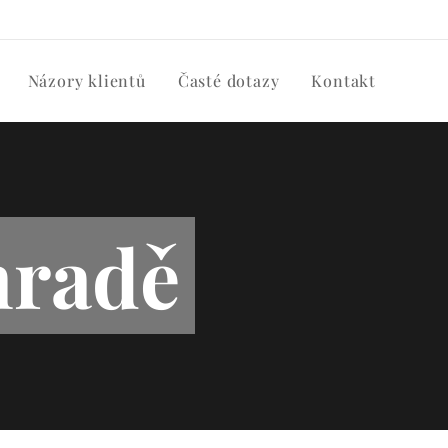
Názory klientů
Časté dotazy
Kontakt
hradě