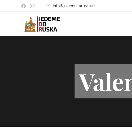
info@jedemedoruska.cz
Vale