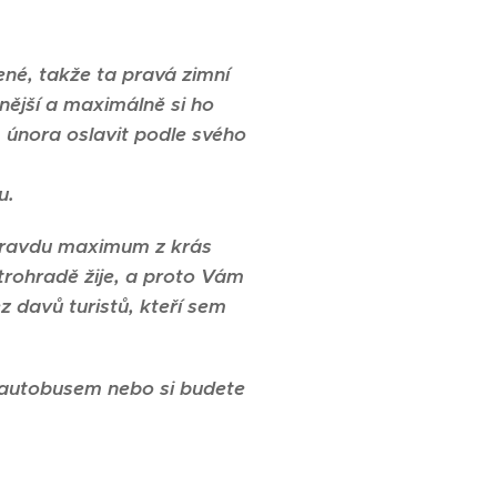
né, takže ta pravá zimní
nější a maximálně si ho
 února oslavit podle svého
u.
opravdu maximum z krás
rohradě žije, a proto Vám
z davů turistů, kteří sem
 autobusem nebo si budete