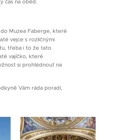
ný čas na oběd.
 do Muzea Faberge, které
até vejce s rozličnými
, třeba i to že tato
até vajíčko, které
ožnost si prohlédnout na
vodkyně Vám ráda poradí,