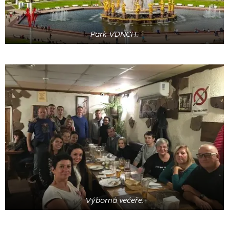
Park VDNCH.
Výborná večeře.