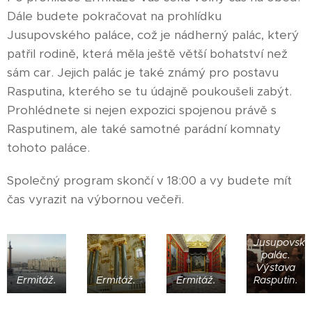
Dále budete pokračovat na prohlídku
Jusupovského paláce, což je nádherný palác, který
patřil rodině, která měla ještě větší bohatství než
sám car. Jejich palác je také známý pro postavu
Rasputina, kterého se tu údajně poukoušeli zabýt.
Prohlédnete si nejen expozici spojenou právě s
Rasputinem, ale také samotné parádní komnaty
tohoto paláce.
Společný program skončí v 18:00 a vy budete mít
čas vyrazit na výbornou večeři.
Jusupovský
palác.
Výstava
Ermitáž.
Ermitáž.
Ermitáž.
Rasputin.