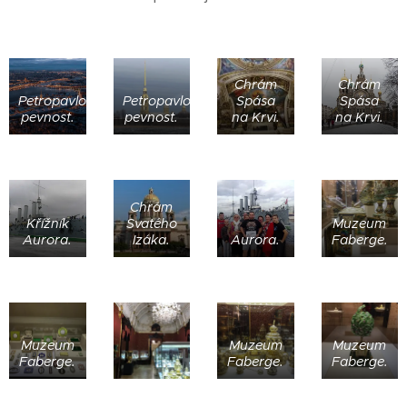
Chrám
Chrám
Petropavlovská
Petropavlovská
Spása
Spása
pevnost.
pevnost.
na Krvi.
na Krvi.
Chrám
Křížník
Svatého
Muzeum
Aurora.
Izáka.
Aurora.
Faberge.
Muzeum
Muzeum
Muzeum
Faberge.
Faberge.
Faberge.