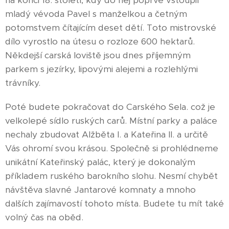
na konci 18. století, kdy do něj poprvé vstoupil
mladý vévoda Pavel s manželkou a četným
potomstvem čítajícím deset dětí. Toto mistrovské
dílo vyrostlo na útesu o rozloze 600 hektarů.
Někdejší carská loviště jsou dnes příjemným
parkem s jezírky, lipovými alejemi a rozlehlými
trávníky.
Poté budete pokračovat do Carského Sela. což je
velkolepé sídlo ruských carů. Místní parky a paláce
nechaly zbudovat Alžběta I. a Kateřina II. a určitě
Vás ohromí svou krásou. Společně si prohlédneme
unikátní Kateřinský palác, který je dokonalým
příkladem ruského barokního slohu. Nesmí chybět
návštěva slavné Jantarové komnaty a mnoho
dalších zajímavostí tohoto místa. Budete tu mít také
volný čas na oběd.