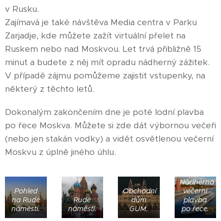
v Rusku.
Zajímavá je také návštěva Media centra v Parku
Zarjadje, kde můžete zažít virtuální přelet na
Ruskem nebo nad Moskvou. Let trvá přibližně 15
minut a budete z něj mít opradu nádherný zážitek.
V případě zájmu pomůžeme zajistit vstupenky, na
některý z těchto letů.
Dokonalým zakončením dne je poté lodní plavba
po řece Moskva. Můžete si zde dát výbornou večeři
(nebo jen stakán vodky) a vidět osvětlenou večerní
Moskvu z úplně jiného úhlu.
Nádherná
Pohled
Obchodní
večerní
na Rudé
Rudé
dům
plavba
náměstí.
náměstí.
GUM.
po řece.