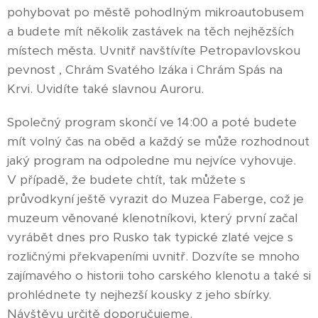
pohybovat po městě pohodlným mikroautobusem
a budete mít několik zastávek na těch nejhězších
místech města. Uvnitř navštívíte Petropavlovskou
pevnost , Chrám Svatého Izáka i Chrám Spás na
Krvi. Uvidíte také slavnou Auroru.
Společný program skončí ve 14:00 a poté budete
mít volný čas na oběd a každý se může rozhodnout
jaký program na odpoledne mu nejvíce vyhovuje.
V případě, že budete chtít, tak můžete s
průvodkyní ještě vyrazit do Muzea Faberge, což je
muzeum věnované klenotníkovi, který první začal
vyrábět dnes pro Rusko tak typické zlaté vejce s
rozličnými překvapeními uvnitř. Dozvíte se mnoho
zajímavého o historii toho carského klenotu a také si
prohlédnete ty nejhezší kousky z jeho sbírky.
Návštěvu určitě doporučujeme.