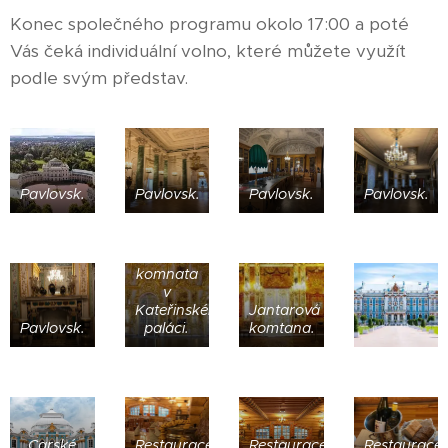
Konec společného programu okolo 17:00 a poté
Vás čeká individuální volno, které můžete využít
podle svým představ.
Pavlovsk.
Pavlovsk.
Pavlovsk.
Pavlovsk.
Jantarová
komnata
v
Kateřinském
Jantarová
Pavlovsk.
paláci.
komtana.
Carské
Restaurace
Restaurace
Restaurace