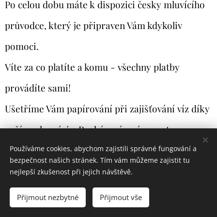
Po celou dobu máte k dispozici česky mluvícího
průvodce, který je připraven Vám kdykoliv
pomoci.
Víte za co platíte a komu - všechny platby
provádíte sami!
Ušetříme Vám papírování při zajišťování víz díky
naší spolupráci s Ruským vízovým centrem.
Používáme cookies, abychom zajistili správné fungování a
Žijeme v Moskvě, takže se Vám poradíme tajné
bezpečnost našich stránek. Tím vám můžeme zajistit tu
tipy místních, kam zajít. Stejně tak jako Léna v
nejlepší zkušenost při jejich návštěvě.
Petrohradě, která tam žije celý život a město zná
Přijmout nezbytné
Přijmout vše
jako své boty!