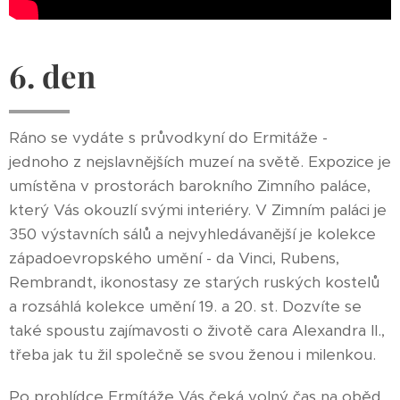
6. den
Ráno se vydáte s průvodkyní do Ermitáže -
jednoho z nejslavnějších muzeí na světě. Expozice je
umístěna v prostorách barokního Zimního paláce,
který Vás okouzlí svými interiéry. V Zimním paláci je
350 výstavních sálů a nejvyhledávanější je kolekce
západoevropského umění - da Vinci, Rubens,
Rembrandt, ikonostasy ze starých ruských kostelů
a rozsáhlá kolekce umění 19. a 20. st. Dozvíte se
také spoustu zajímavosti o životě cara Alexandra II.,
třeba jak tu žil společně se svou ženou i milenkou.
Po prohlídce Ermítáže Vás čeká volný čas na oběd.