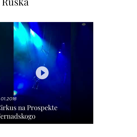
z Ruska
1.01.2018
irkus na Prospekte
ernadskogo