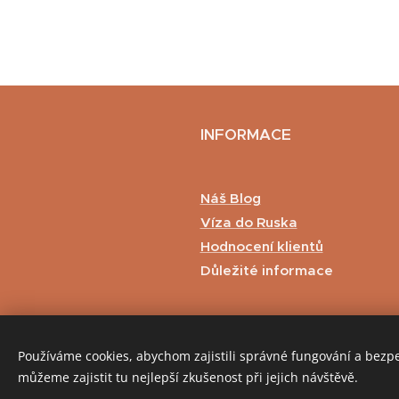
INFORMACE
Náš Blog
Víza do Ruska
Hodnocení klientů
Důležité informace
Používáme cookies, abychom zajistili správné fungování a bezp
můžeme zajistit tu nejlepší zkušenost při jejich návštěvě.