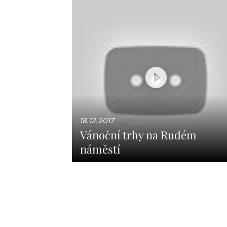
18.12.2017
Vánoční trhy na Rudém
náměstí