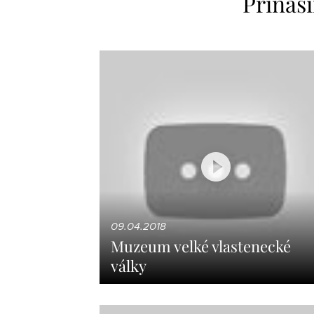
Přináš
09.04.2018
Muzeum velké vlastenecké
války