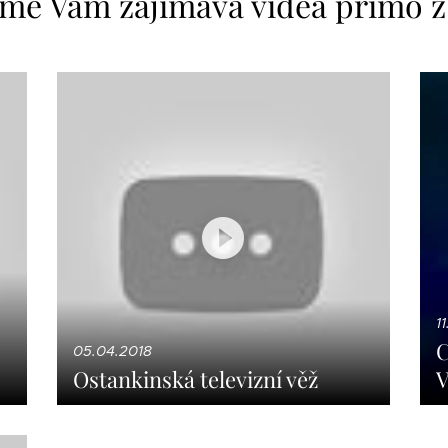
íme Vám zajímavá videa přímo 
1
C
05.04.2018
Ostankinská televizní věž
V