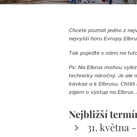
Chcete poznat jedno z ne
nejvyšší horu Evropy Elbru
Tak pojeďte s námi na tut
Ps: Na Elbrus mohou vylézt
technicky náročný. Je ale n
kavkaz a k Elbrusu. Chtěli
zájem o výstup na Elbrus. 
Nejbližší termí
31. května 