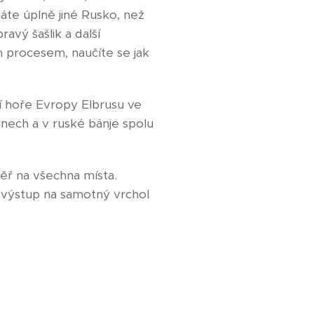
áte úplně jiné Rusko, než
ravý šašlik a další
 procesem, naučíte se jak
ší hoře Evropy Elbrusu ve
ech a v ruské bánje spolu
ěř na všechna místa.
e výstup na samotný vrchol