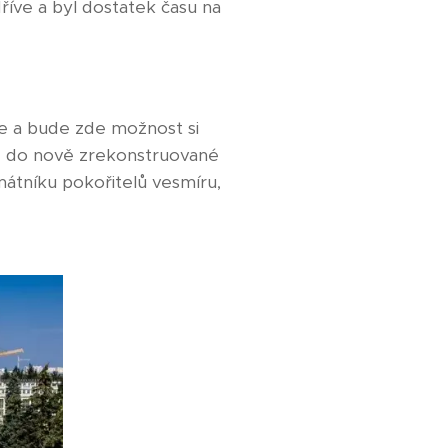
říve a byl dostatek času na
me a bude zde možnost si
me do nově zrekonstruované
tníku pokořitelů vesmíru,