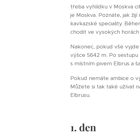
třeba vyhlídku v Moskva ci
je Moskva. Poznáte, jak žijí 
kavkazské speciality. Běhe
chodit ve vysokých horách
Nakonec, pokud vše vyjde (p
výšce 5642 m. Po sestupu 
s místním pivem Elbrus a ša
Pokud nemáte ambice o výs
Můžete si tak také užívat 
Elbrusu.
1. den