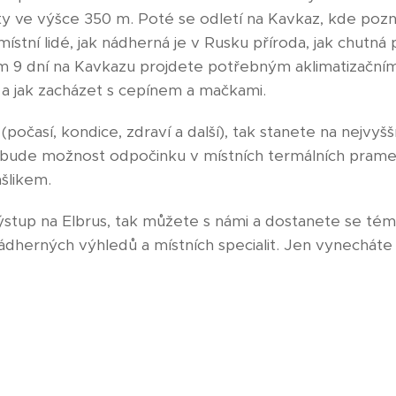
ty ve výšce 350 m. Poté se odletí na Kavkaz, kde pozn
místní lidé, jak nádherná je v Rusku příroda, jak chutná p
m 9 dní na Kavkazu projdete potřebným aklimatizačním
 a jak zacházet s cepínem a mačkami.
očasí, kondice, zdraví a další), tak stanete na nejvyš
bude možnost odpočinku v místních termálních pramen
šlikem.
tup na Elbrus, tak můžete s námi a dostanete se tém
nádherných výhledů a místních specialit. Jen vynechát