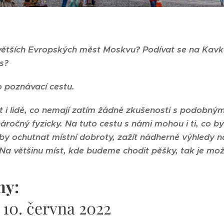
jvětších Evropských měst Moskvu?
Podívat se na Kavk
s?
o poznávací cestu.
 i lidé, co nemají zatím žádné zkušenosti s podobným
áročný fyzicky. Na tuto cestu s námi mohou i ti, co by
 by ochutnat místní dobroty, zažít nádherné výhledy na
Na většinu míst, kde budeme chodit pěšky, tak je mož
ny:
- 10. června 2022