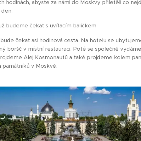
h hodinách, abyste za námi do Moskvy přiletěli co nejd
 den.
 už budeme čekat s uvítacím balíčkem.
ás bude čekat asi hodinová cesta. Na hotelu se ubytuje
ný boršč v místní restauraci. Poté se společně vydá
rojdeme Alej Kosmonautů a také projdeme kolem pamá
ch památníků v Moskvě.